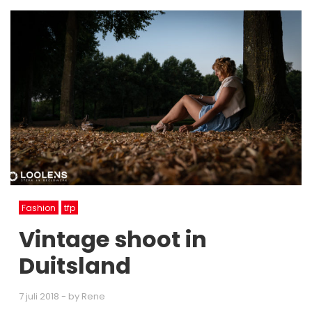
Fashion
tfp
Vintage shoot in
Duitsland
7 juli 2018
- by
Rene